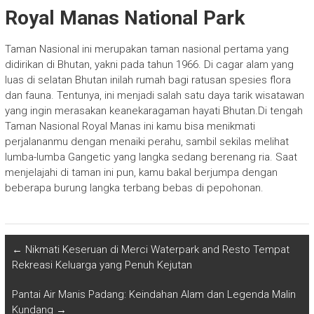
Royal Manas National Park
Taman Nasional ini merupakan taman nasional pertama yang
didirikan di Bhutan, yakni pada tahun 1966. Di cagar alam yang
luas di selatan Bhutan inilah rumah bagi ratusan spesies flora
dan fauna. Tentunya, ini menjadi salah satu daya tarik wisatawan
yang ingin merasakan keanekaragaman hayati Bhutan.Di tengah
Taman Nasional Royal Manas ini kamu bisa menikmati
perjalananmu dengan menaiki perahu, sambil sekilas melihat
lumba-lumba Gangetic yang langka sedang berenang ria. Saat
menjelajahi di taman ini pun, kamu bakal berjumpa dengan
beberapa burung langka terbang bebas di pepohonan.
←
Nikmati Keseruan di Merci Waterpark and Resto Tempat
Rekreasi Keluarga yang Penuh Kejutan
Pantai Air Manis Padang: Keindahan Alam dan Legenda Malin
Kundang
→