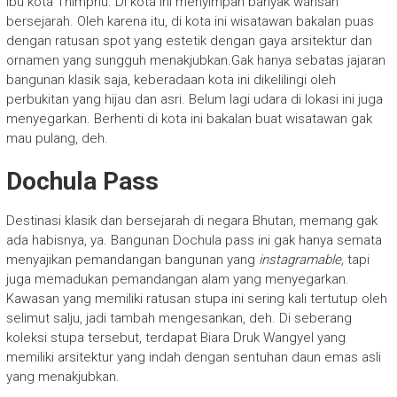
ibu kota Thimphu. Di kota ini menyimpan banyak warisan
bersejarah. Oleh karena itu, di kota ini wisatawan bakalan puas
dengan ratusan spot yang estetik dengan gaya arsitektur dan
ornamen yang sungguh menakjubkan.Gak hanya sebatas jajaran
bangunan klasik saja, keberadaan kota ini dikelilingi oleh
perbukitan yang hijau dan asri. Belum lagi udara di lokasi ini juga
menyegarkan. Berhenti di kota ini bakalan buat wisatawan gak
mau pulang, deh.
Dochula Pass
Destinasi klasik dan bersejarah di negara Bhutan, memang gak
ada habisnya, ya. Bangunan Dochula pass ini gak hanya semata
menyajikan pemandangan bangunan yang
i
nstagramable,
tapi
juga memadukan pemandangan alam yang menyegarkan.
Kawasan yang memiliki ratusan stupa ini sering kali tertutup oleh
selimut salju, jadi tambah mengesankan, deh. Di seberang
koleksi stupa tersebut, terdapat Biara Druk Wangyel yang
memiliki arsitektur yang indah dengan sentuhan daun emas asli
yang menakjubkan.