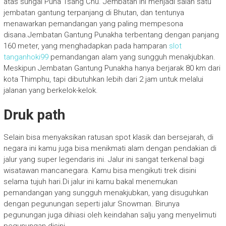
atas sungai Puna Tsang Chu. Jembatan ini menjadi salah satu
jembatan gantung terpanjang di Bhutan, dan tentunya
menawarkan pemandangan yang paling mempesona
disana.Jembatan Gantung Punakha terbentang dengan panjang
160 meter, yang menghadapkan pada hamparan
slot
tanganhoki99
pemandangan alam yang sungguh menakjubkan.
Meskipun Jembatan Gantung Punakha hanya berjarak 80 km dari
kota Thimphu, tapi dibutuhkan lebih dari 2 jam untuk melalui
jalanan yang berkelok-kelok.
Druk path
Selain bisa menyaksikan ratusan spot klasik dan bersejarah, di
negara ini kamu juga bisa menikmati alam dengan pendakian di
jalur yang super legendaris ini. Jalur ini sangat terkenal bagi
wisatawan mancanegara. Kamu bisa mengikuti trek disini
selama tujuh hari.Di jalur ini kamu bakal menemukan
pemandangan yang sungguh menakjubkan, yang disuguhkan
dengan pegunungan seperti jalur Snowman. Birunya
pegunungan juga dihiasi oleh keindahan salju yang menyelimuti