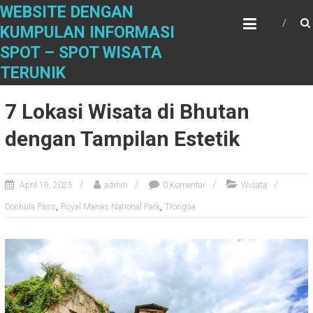
S
WEBSITE DENGAN
k
KUMPULAN INFORMASI
i
SPOT – SPOT WISATA
p
t
TERUNIK
o
c
7 Lokasi Wisata di Bhutan
o
n
dengan Tampilan Estetik
t
e
n
April 19, 2025
admin
0 Komentar
Wisata
t
,
,
Dochula Pass
Royal Manas National Park
Trongsa