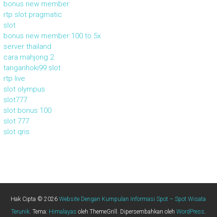
bonus new member
rtp slot pragmatic
slot
bonus new member 100 to 5x
server thailand
cara mahjong 2
tanganhoki99 slot
rtp live
slot olympus
slot777
slot bonus 100
slot 777
slot qris
Hak Cipta © 2026
Website Dengan Kumpulan Informasi Spot – Spot Wisata
Terunik
. Tema:
Himalayas
oleh ThemeGrill. Dipersembahkan oleh
WordPress
.