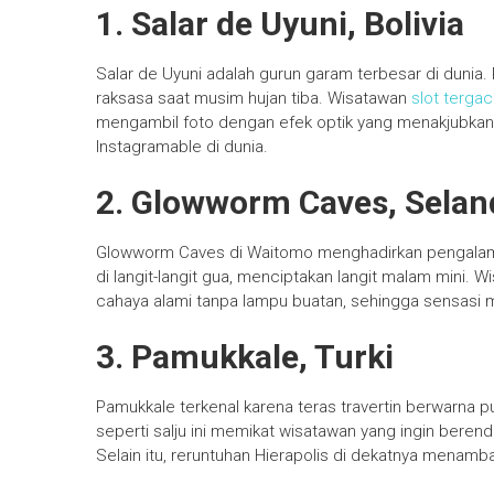
1. Salar de Uyuni, Bolivia
Salar de Uyuni adalah gurun garam terbesar di dunia.
raksasa saat musim hujan tiba. Wisatawan
slot tergac
mengambil foto dengan efek optik yang menakjubkan. 
Instagramable di dunia.
2. Glowworm Caves, Selan
Glowworm Caves di Waitomo menghadirkan pengalam
di langit-langit gua, menciptakan langit malam mini.
cahaya alami tanpa lampu buatan, sehingga sensasi m
3. Pamukkale, Turki
Pamukkale terkenal karena teras travertin berwarna p
seperti salju ini memikat wisatawan yang ingin bere
Selain itu, reruntuhan Hierapolis di dekatnya menam