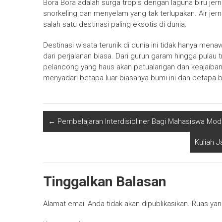
Bora Bora adalah surga tropis dengan laguna biru je
snorkeling dan menyelam yang tak terlupakan. Air j
salah satu destinasi paling eksotis di dunia.
Destinasi wisata terunik di dunia ini tidak hanya men
dari perjalanan biasa. Dari gurun garam hingga pulau 
pelancong yang haus akan petualangan dan keajaiban
menyadari betapa luar biasanya bumi ini dan betapa 
←
Pembelajaran Interdisipliner Bagi Mahasiswa Mod
Kuliah 
Tinggalkan Balasan
Alamat email Anda tidak akan dipublikasikan.
Ruas yan