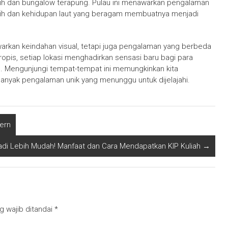
rnih dan bungalow terapung. Pulau ini menawarkan pengalaman
ernih dan kehidupan laut yang beragam membuatnya menjadi
awarkan keindahan visual, tetapi juga pengalaman yang berbeda
tropis, setiap lokasi menghadirkan sensasi baru bagi para
. Mengunjungi tempat-tempat ini memungkinkan kita
banyak pengalaman unik yang menunggu untuk dijelajahi.
ern
Jadi Lebih Mudah! Manfaat dan Cara Mendapatkan KIP Kuliah
→
g wajib ditandai
*