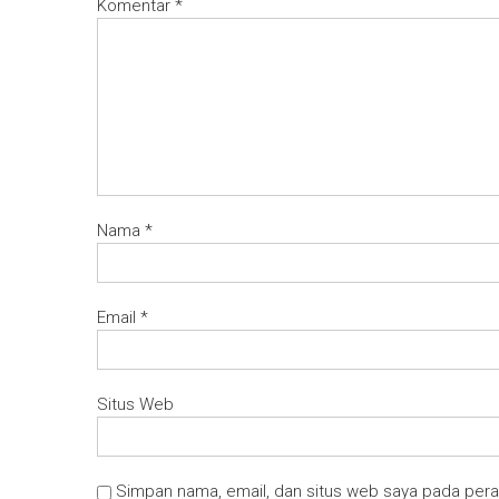
Komentar
*
Nama
*
Email
*
Situs Web
Simpan nama, email, dan situs web saya pada pera