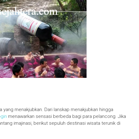
a yang menakjubkan. Dari lanskap menakjubkan hingga
ogin
menawarkan sensasi berbeda bagi para pelancong. Jika
ng imajinasi, berikut sepuluh destinasi wisata terunik di