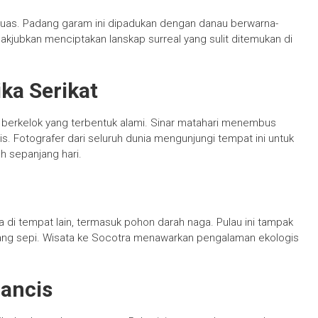
am luas. Padang garam ini dipadukan dengan danau berwarna-
kjubkan menciptakan lanskap surreal yang sulit ditemukan di
ka Serikat
 berkelok yang terbentuk alami. Sinar matahari menembus
. Fotografer dari seluruh dunia mengunjungi tempat ini untuk
 sepanjang hari.
da di tempat lain, termasuk pohon darah naga. Pulau ini tampak
 yang sepi. Wisata ke Socotra menawarkan pengalaman ekologis
rancis