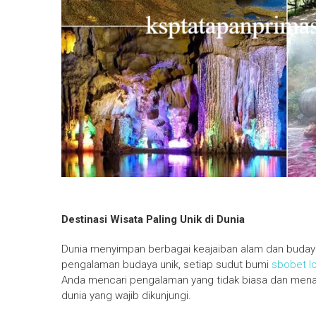
Destinasi Wisata Paling Unik di Dunia
Dunia menyimpan berbagai keajaiban alam dan buday
pengalaman budaya unik, setiap sudut bumi
sbobet l
Anda mencari pengalaman yang tidak biasa dan menanta
dunia yang wajib dikunjungi.