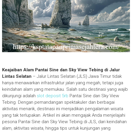
Keajaiban Alam Pantai Sine dan Sky View Tebing di Jalur
Lintas Selatan
– Jalur Lintas Selatan (JLS) Jawa Timur tidak
hanya menawarkan infrastruktur jalan yang megah, tetapi juga
keindahan alam yang memukau. Salah satu destinasi yang wajib
dikunjungi adalah
slot deposit 5rb
Pantai Sine dan Sky View
Tebing. Dengan pemandangan spektakuler dan berbagai
aktivitas menarik, destinasi ini menjadikan pengalaman wisata
yang tak terlupakan. Artikel ini akan mengajak Anda menjelajahi
pesona Pantai Sine dan Sky View Tebing di JLS, dari keindahan
alam, aktivitas wisata, hingga tips untuk kunjungan yang