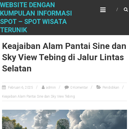
S
WEBSITE DENGAN
k
KUMPULAN INFORMASI
i
SPOT – SPOT WISATA
p
t
TERUNIK
o
c
Keajaiban Alam Pantai Sine dan
o
n
Sky View Tebing di Jalur Lintas
t
Selatan
e
n
t
Februari 6, 2025
admin
0 Komentar
Pendidikan
Keajaiban Alam Pantai Sine dan Sky View Tebing