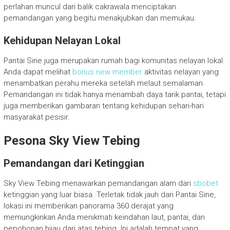
perlahan muncul dari balik cakrawala menciptakan
pemandangan yang begitu menakjubkan dan memukau.
Kehidupan Nelayan Lokal
Pantai Sine juga merupakan rumah bagi komunitas nelayan lokal.
Anda dapat melihat
bonus new member
aktivitas nelayan yang
menambatkan perahu mereka setelah melaut semalaman.
Pemandangan ini tidak hanya menambah daya tarik pantai, tetapi
juga memberikan gambaran tentang kehidupan sehari-hari
masyarakat pesisir.
Pesona Sky View Tebing
Pemandangan dari Ketinggian
Sky View Tebing menawarkan pemandangan alam dari
sbobet
ketinggian yang luar biasa. Terletak tidak jauh dari Pantai Sine,
lokasi ini memberikan panorama 360 derajat yang
memungkinkan Anda menikmati keindahan laut, pantai, dan
pepohonan hijau dari atas tebing. Ini adalah tempat yang