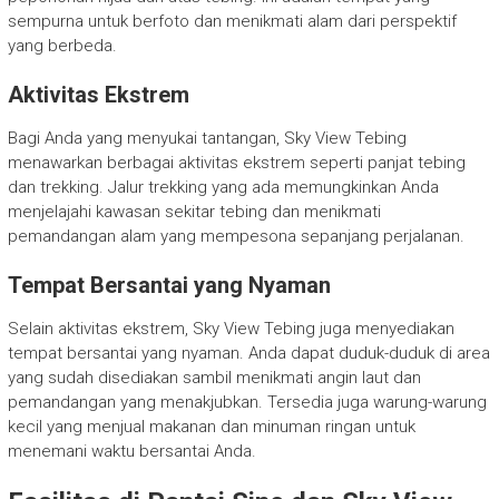
sempurna untuk berfoto dan menikmati alam dari perspektif
yang berbeda.
Aktivitas Ekstrem
Bagi Anda yang menyukai tantangan, Sky View Tebing
menawarkan berbagai aktivitas ekstrem seperti panjat tebing
dan trekking. Jalur trekking yang ada memungkinkan Anda
menjelajahi kawasan sekitar tebing dan menikmati
pemandangan alam yang mempesona sepanjang perjalanan.
Tempat Bersantai yang Nyaman
Selain aktivitas ekstrem, Sky View Tebing juga menyediakan
tempat bersantai yang nyaman. Anda dapat duduk-duduk di area
yang sudah disediakan sambil menikmati angin laut dan
pemandangan yang menakjubkan. Tersedia juga warung-warung
kecil yang menjual makanan dan minuman ringan untuk
menemani waktu bersantai Anda.