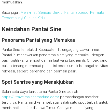
memuaskan.
Baca juga :
Menikmati Sensasi Unik di Pantai Bobeso: Permata
Tersembunyi Gunung Kidul
Keindahan Pantai Sine
Panorama Pantai yang Memukau
Pantai Sine terletak di Kabupaten Tulungagung, Jawa Timur.
Pantai ini menawarkan panorama alam yang memukau dengan
pasir putih yang lembut dan air laut yang biru jernih. Ombak yang
cukup tenang membuat pantai ini cocok untuk berbagai aktivitas
rekreasi, seperti berenang dan bermain pasir.
Spot Sunrise yang Menakjubkan
Salah satu daya tarik utama Pantai Sine adalah
https://utravelmalangmadura.com/
pemandangan matahari
terbitnya. Pantai ini dikenal sebagai salah satu spot terbaik untuk
menikmati sunrise di Jawa Timur. Cahaya matahari yang