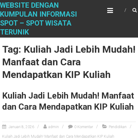
S
WEBSITE DENGAN
k
KUMPULAN INFORMASI
i
SPOT – SPOT WISATA
p
t
TERUNIK
o
c
Tag: Kuliah Jadi Lebih Mudah!
o
n
Manfaat dan Cara
t
e
Mendapatkan KIP Kuliah
n
t
Kuliah Jadi Lebih Mudah! Manfaat
dan Cara Mendapatkan KIP Kuliah
Januari 8, 2026
admin
0 Komentar
Pendidikan
Kuliah Jadi Lebih Mudah! Manfaat dan Cara Mendapatkan KIP Kuliah