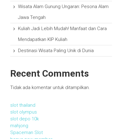
Wisata Alam Gunung Ungaran: Pesona Alam
Jawa Tengah
Kuliah Jadi Lebih Mudah! Manfaat dan Cara
Mendapatkan KIP Kuliah
Destinasi Wisata Paling Unik di Dunia
Recent Comments
Tidak ada komentar untuk ditampilkan.
slot thailand
slot olympus
slot depo 10k
mahjong
Spaceman Slot