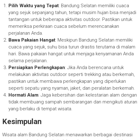
Pilih Waktu yang Tepat
: Bandung Selatan memiliki cuaca
yang sejuk sepanjang tahun, tetapi musim hujan bisa menjadi
tantangan untuk beberapa aktivitas outdoor. Pastikan untuk
memeriksa perkiraan cuaca sebelum merencanakan
perjalanan Anda.
Bawa Pakaian Hangat
: Meskipun Bandung Selatan memiliki
cuaca yang sejuk, suhu bisa turun drastis terutama di malam
hari. Bawa pakaian hangat untuk menjaga kenyamanan Anda
selama perjalanan.
Persiapkan Perlengkapan
: Jika Anda berencana untuk
melakukan aktivitas outdoor seperti trekking atau berkemah,
pastikan untuk membawa perlengkapan yang diperlukan
seperti sepatu yang nyaman, jaket, dan peralatan berkemah.
Hormati Alam
: Jaga kebersihan dan kelestarian alam dengan
tidak membuang sampah sembarangan dan mengikuti aturan
yang berlaku di tempat wisata.
Kesimpulan
Wisata alam Bandung Selatan menawarkan berbagai destinasi