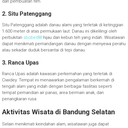
dan pembuatan film.
2. Situ Patenggang
Situ Patenggang adalah danau alami yang terletak di ketinggian
1.600 meter di atas permukaan laut. Danau ini dikelilingi oleh
perbukitan
sbobet88
hijau dan kebun teh yang indah. Wisatawan
dapat menikmati pemandangan danau dengan menyewa perahu
atau sekadar duduk bersantai di tepi danau.
3. Ranca Upas
Ranca Upas adalah kawasan perkemahan yang terletak di
Ciwidey. Tempat ini menawarkan pengalaman berkemah di
tengah alam yang indah dengan berbagai fasilitas seperti
tempat pemandian air panas, area bermain anak, dan
penangkaran rusa.
Aktivitas Wisata di Bandung Selatan
Selain menikmati keindahan alam, wisatawan juga dapat