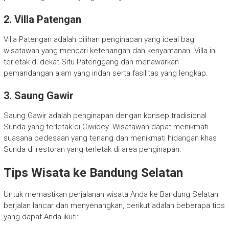
2. Villa Patengan
Villa Patengan adalah pilihan penginapan yang ideal bagi
wisatawan yang mencari ketenangan dan kenyamanan. Villa ini
terletak di dekat Situ Patenggang dan menawarkan
pemandangan alam yang indah serta fasilitas yang lengkap.
3. Saung Gawir
Saung Gawir adalah penginapan dengan konsep tradisional
Sunda yang terletak di Ciwidey. Wisatawan dapat menikmati
suasana pedesaan yang tenang dan menikmati hidangan khas
Sunda di restoran yang terletak di area penginapan.
Tips Wisata ke Bandung Selatan
Untuk memastikan perjalanan wisata Anda ke Bandung Selatan
berjalan lancar dan menyenangkan, berikut adalah beberapa tips
yang dapat Anda ikuti: