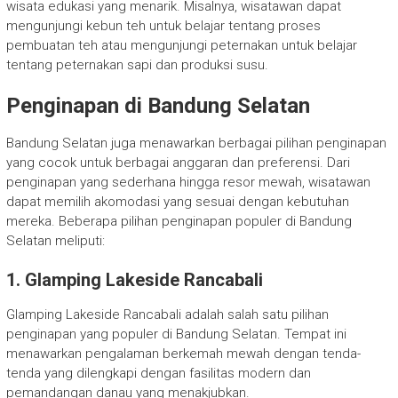
wisata edukasi yang menarik. Misalnya, wisatawan dapat
mengunjungi kebun teh untuk belajar tentang proses
pembuatan teh atau mengunjungi peternakan untuk belajar
tentang peternakan sapi dan produksi susu.
Penginapan di Bandung Selatan
Bandung Selatan juga menawarkan berbagai pilihan penginapan
yang cocok untuk berbagai anggaran dan preferensi. Dari
penginapan yang sederhana hingga resor mewah, wisatawan
dapat memilih akomodasi yang sesuai dengan kebutuhan
mereka. Beberapa pilihan penginapan populer di Bandung
Selatan meliputi:
1. Glamping Lakeside Rancabali
Glamping Lakeside Rancabali adalah salah satu pilihan
penginapan yang populer di Bandung Selatan. Tempat ini
menawarkan pengalaman berkemah mewah dengan tenda-
tenda yang dilengkapi dengan fasilitas modern dan
pemandangan danau yang menakjubkan.