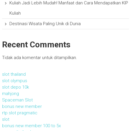
Kuliah Jadi Lebih Mudah! Manfaat dan Cara Mendapatkan KIP
Kuliah
Destinasi Wisata Paling Unik di Dunia
Recent Comments
Tidak ada komentar untuk ditampilkan.
slot thailand
slot olympus
slot depo 10k
mahjong
Spaceman Slot
bonus new member
rtp slot pragmatic
slot
bonus new member 100 to 5x