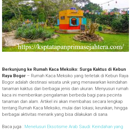
Berkunjung ke Rumah Kaca Meksiko: Surga Kaktus di Kebun
Raya Bogor
– Rumah Kaca Meksiko yang terletak di Kebun Raya
Bogor adalah destinasi wisata unik yang menawarkan keindahan
tanaman kaktus dari berbagai jenis dan ukuran. Menyusuri rumah
kaca ini memberikan pengalaman berbeda bagi para pecinta
tanaman dan alam. Artikel ini akan membahas secara lengkap
tentang Rumah Kaca Meksiko, mulai dari lokasi, keunikan, hingga
berbagai aktivitas menarik yang bisa dilakukan di sana.
Baca juga :
Menelusuri Eksotisme Arab Saudi: Keindahan yang