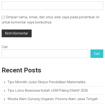
Simpan nama, email, dan situs web saya pada peramban ini
untuk komentar saya berikutnya.
Cari
Cari
Recent Posts
Tips Memilih Judul Skripsi Pendidikan Matematika
Tips Lolos Beasiswa Kuliah UGM Paling Efektif 2026
Wisata Alam Gunung Ungaran: Pesona Alam Jawa Tengah