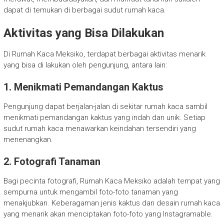
dapat di temukan di berbagai sudut rumah kaca.
Aktivitas yang Bisa Dilakukan
Di Rumah Kaca Meksiko, terdapat berbagai aktivitas menarik
yang bisa di lakukan oleh pengunjung, antara lain:
1. Menikmati Pemandangan Kaktus
Pengunjung dapat berjalan-jalan di sekitar rumah kaca sambil
menikmati pemandangan kaktus yang indah dan unik. Setiap
sudut rumah kaca menawarkan keindahan tersendiri yang
menenangkan.
2. Fotografi Tanaman
Bagi pecinta fotografi, Rumah Kaca Meksiko adalah tempat yang
sempurna untuk mengambil foto-foto tanaman yang
menakjubkan. Keberagaman jenis kaktus dan desain rumah kaca
yang menarik akan menciptakan foto-foto yang Instagramable.