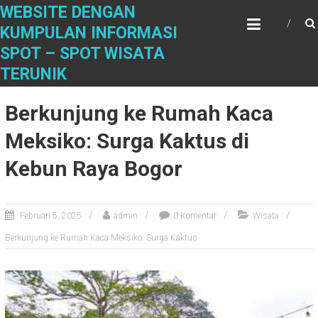
S
WEBSITE DENGAN
k
KUMPULAN INFORMASI
i
SPOT – SPOT WISATA
p
t
TERUNIK
o
c
Berkunjung ke Rumah Kaca
o
n
Meksiko: Surga Kaktus di
t
Kebun Raya Bogor
e
n
t
Februari 5, 2025
admin
0 Komentar
Wisata
Berkunjung ke Rumah Kaca Meksiko: Surga Kaktus