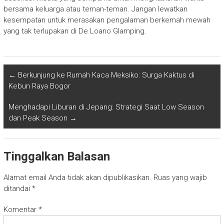
bersama keluarga atau teman-teman. Jangan lewatkan
kesempatan untuk merasakan pengalaman berkemah mewah
yang tak terlupakan di De Loano Glamping.
←
Berkunjung ke Rumah Kaca Meksiko: Surga Kaktus di
Kebun Raya Bogor
Menghadapi Liburan di Jepang: Strategi Saat Low Season
dan Peak Season
→
Tinggalkan Balasan
Alamat email Anda tidak akan dipublikasikan.
Ruas yang wajib
ditandai
*
Komentar
*