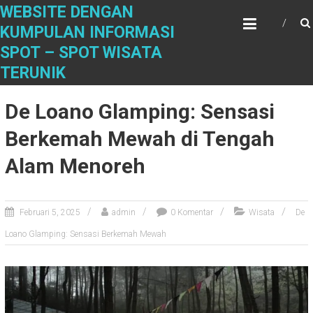
S
WEBSITE DENGAN
k
KUMPULAN INFORMASI
i
SPOT – SPOT WISATA
p
t
TERUNIK
o
c
De Loano Glamping: Sensasi
o
n
Berkemah Mewah di Tengah
t
Alam Menoreh
e
n
t
Februari 5, 2025
admin
0 Komentar
Wisata
De
Loano Glamping: Sensasi Berkemah Mewah