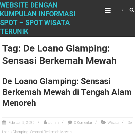
S
WEBSITE DENGAN
k
KUMPULAN INFORMASI
i
SPOT – SPOT WISATA
p
t
TERUNIK
o
c
Tag: De Loano Glamping:
o
n
Sensasi Berkemah Mewah
t
e
n
De Loano Glamping: Sensasi
t
Berkemah Mewah di Tengah Alam
Menoreh
Februari 5, 2025
admin
0 Komentar
Wisata
De
Loano Glamping: Sensasi Berkemah Mewah