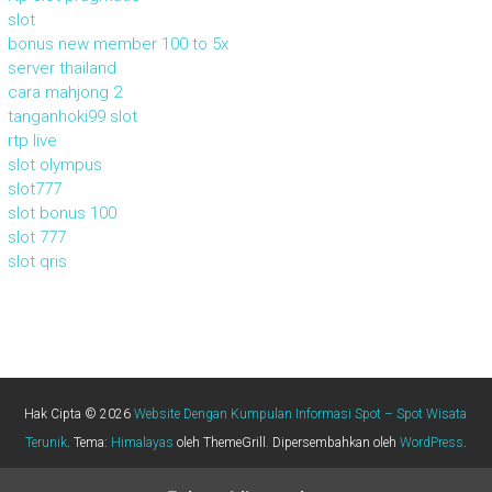
slot
bonus new member 100 to 5x
server thailand
cara mahjong 2
tanganhoki99 slot
rtp live
slot olympus
slot777
slot bonus 100
slot 777
slot qris
Hak Cipta © 2026
Website Dengan Kumpulan Informasi Spot – Spot Wisata
Terunik
. Tema:
Himalayas
oleh ThemeGrill. Dipersembahkan oleh
WordPress
.