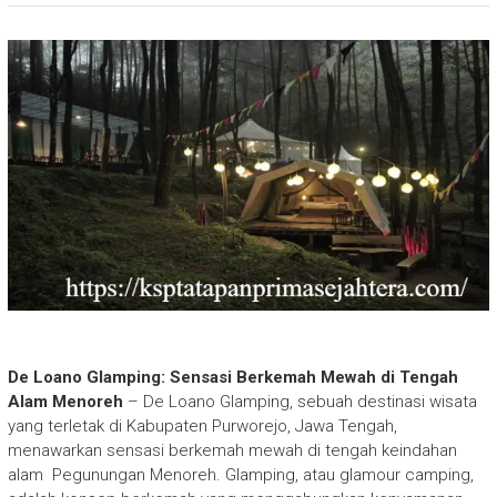
De Loano Glamping: Sensasi Berkemah Mewah di Tengah
Alam Menoreh
– De Loano Glamping, sebuah destinasi wisata
yang terletak di Kabupaten Purworejo, Jawa Tengah,
menawarkan sensasi berkemah mewah di tengah keindahan
alam Pegunungan Menoreh. Glamping, atau glamour camping,