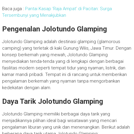
Baca juga :
Pantai Kasap ‘Raja Ampat’ di Pacitan: Surga
Tersembunyi yang Menakjubkan
Pengenalan Jolotundo Glamping
Jolotundo Glamping adalah destinasi glamping (glamorous
camping) yang terletak di kaki Gunung Wilis, Jawa Timur. Dengan
konsep berkemah yang mewah, Jolotundo Glamping
menyediakan tenda-tenda yang di lengkapi dengan berbagai
fasilitas modern seperti tempat tidur yang nyaman, listrik, dan
kamar mandi pribadi. Tempat ini di rancang untuk memberikan
pengalaman berkemah yang nyaman tanpa mengorbankan
kedekatan dengan alam.
Daya Tarik Jolotundo Glamping
Jolotundo Glamping memiliki berbagai daya tarik yang
menjadikannya pilihan ideal bagi wisatawan yang mencari
pengalaman liburan yang unik dan menenangkan. Berikut adalah
beberapa daya tarik utama Jolotundo Glamping: