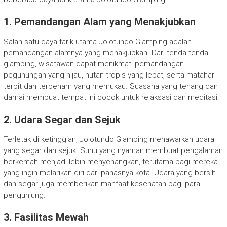
1. Pemandangan Alam yang Menakjubkan
Salah satu daya tarik utama Jolotundo Glamping adalah
pemandangan alamnya yang menakjubkan. Dari tenda-tenda
glamping, wisatawan dapat menikmati pemandangan
pegunungan yang hijau, hutan tropis yang lebat, serta matahari
terbit dan terbenam yang memukau. Suasana yang tenang dan
damai membuat tempat ini cocok untuk relaksasi dan meditasi.
2. Udara Segar dan Sejuk
Terletak di ketinggian, Jolotundo Glamping menawarkan udara
yang segar dan sejuk. Suhu yang nyaman membuat pengalaman
berkemah menjadi lebih menyenangkan, terutama bagi mereka
yang ingin melarikan diri dari panasnya kota. Udara yang bersih
dan segar juga memberikan manfaat kesehatan bagi para
pengunjung.
3. Fasilitas Mewah