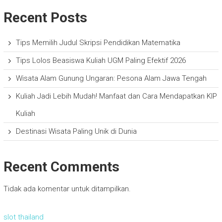
Recent Posts
Tips Memilih Judul Skripsi Pendidikan Matematika
Tips Lolos Beasiswa Kuliah UGM Paling Efektif 2026
Wisata Alam Gunung Ungaran: Pesona Alam Jawa Tengah
Kuliah Jadi Lebih Mudah! Manfaat dan Cara Mendapatkan KIP
Kuliah
Destinasi Wisata Paling Unik di Dunia
Recent Comments
Tidak ada komentar untuk ditampilkan.
slot thailand