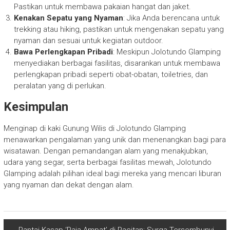
Pastikan untuk membawa pakaian hangat dan jaket.
Kenakan Sepatu yang Nyaman
: Jika Anda berencana untuk
trekking atau hiking, pastikan untuk mengenakan sepatu yang
nyaman dan sesuai untuk kegiatan outdoor.
Bawa Perlengkapan Pribadi
: Meskipun Jolotundo Glamping
menyediakan berbagai fasilitas, disarankan untuk membawa
perlengkapan pribadi seperti obat-obatan, toiletries, dan
peralatan yang di perlukan.
Kesimpulan
Menginap di kaki Gunung Wilis di Jolotundo Glamping
menawarkan pengalaman yang unik dan menenangkan bagi para
wisatawan. Dengan pemandangan alam yang menakjubkan,
udara yang segar, serta berbagai fasilitas mewah, Jolotundo
Glamping adalah pilihan ideal bagi mereka yang mencari liburan
yang nyaman dan dekat dengan alam.