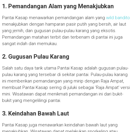
1. Pemandangan Alam yang Menakjubkan
Pantai Kasap menawarkan pemandangan alam yang
wild bandito
menakjubkan dengan hamparan pasir putih yang bersih, air laut
yang jernih, dan gugusan pulau-pulau karang yang eksotis.
Pemandangan matahari terbit dan terbenam di pantai ini juga
sangat indah dan memukau.
2. Gugusan Pulau Karang
Salah satu daya tarik utama Pantai Kasap adalah gugusan pulau-
pulau karang yang tersebar di sekitar pantai. Pulau-pulau karang
ini memberikan pemandangan yang mirip dengan Raja Ampat,
membuat Pantai Kasap sering di juluki sebagai ‘Raja Ampat’ versi
mini. Wisatawan dapat menikmati pemandangan ini dari bukit-
bukit yang mengelilingi pantai.
3. Keindahan Bawah Laut
Pantai Kasap juga menawarkan keindahan bawah laut yang
menakjubkan. Wisatawan dapat melakukan snorkeling atau