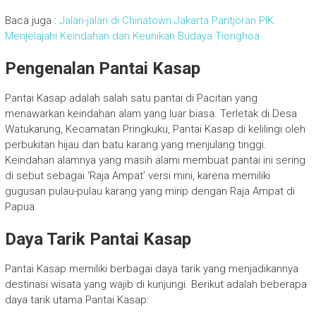
Baca juga :
Jalan-jalan di Chinatown Jakarta Pantjoran PIK:
Menjelajahi Keindahan dan Keunikan Budaya Tionghoa
Pengenalan Pantai Kasap
Pantai Kasap adalah salah satu pantai di Pacitan yang
menawarkan keindahan alam yang luar biasa. Terletak di Desa
Watukarung, Kecamatan Pringkuku, Pantai Kasap di kelilingi oleh
perbukitan hijau dan batu karang yang menjulang tinggi.
Keindahan alamnya yang masih alami membuat pantai ini sering
di sebut sebagai ‘Raja Ampat’ versi mini, karena memiliki
gugusan pulau-pulau karang yang mirip dengan Raja Ampat di
Papua.
Daya Tarik Pantai Kasap
Pantai Kasap memiliki berbagai daya tarik yang menjadikannya
destinasi wisata yang wajib di kunjungi. Berikut adalah beberapa
daya tarik utama Pantai Kasap: