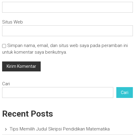
Situs Web
Simpan nama, email, dan situs web saya pada peramban ini
untuk komentar saya berikutnya.
Cari
Cari
Recent Posts
Tips Memilih Judul Skripsi Pendidikan Matematika