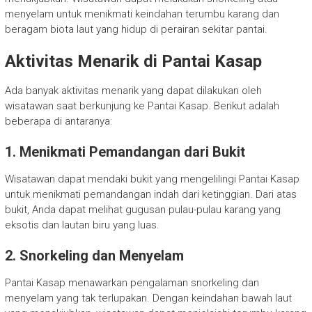
menyelam untuk menikmati keindahan terumbu karang dan
beragam biota laut yang hidup di perairan sekitar pantai.
Aktivitas Menarik di Pantai Kasap
Ada banyak aktivitas menarik yang dapat dilakukan oleh
wisatawan saat berkunjung ke Pantai Kasap. Berikut adalah
beberapa di antaranya:
1. Menikmati Pemandangan dari Bukit
Wisatawan dapat mendaki bukit yang mengelilingi Pantai Kasap
untuk menikmati pemandangan indah dari ketinggian. Dari atas
bukit, Anda dapat melihat gugusan pulau-pulau karang yang
eksotis dan lautan biru yang luas.
2. Snorkeling dan Menyelam
Pantai Kasap menawarkan pengalaman snorkeling dan
menyelam yang tak terlupakan. Dengan keindahan bawah laut