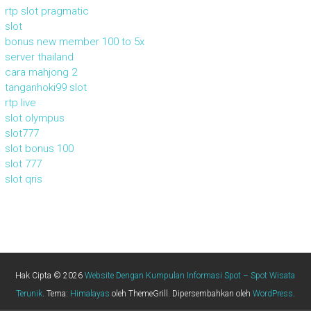
rtp slot pragmatic
slot
bonus new member 100 to 5x
server thailand
cara mahjong 2
tanganhoki99 slot
rtp live
slot olympus
slot777
slot bonus 100
slot 777
slot qris
Hak Cipta © 2026
Website Dengan Kumpulan Informasi Spot – Spot Wisata
Terunik
. Tema:
Himalayas
oleh ThemeGrill. Dipersembahkan oleh
WordPress
.