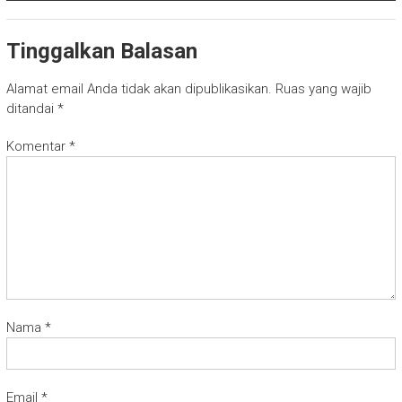
Tinggalkan Balasan
Alamat email Anda tidak akan dipublikasikan.
Ruas yang wajib
ditandai
*
Komentar
*
Nama
*
Email
*