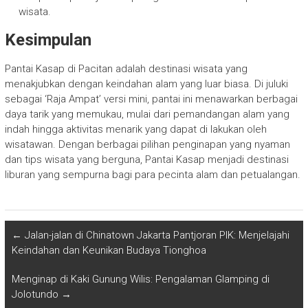
wisata.
Kesimpulan
Pantai Kasap di Pacitan adalah destinasi wisata yang
menakjubkan dengan keindahan alam yang luar biasa. Di juluki
sebagai ‘Raja Ampat’ versi mini, pantai ini menawarkan berbagai
daya tarik yang memukau, mulai dari pemandangan alam yang
indah hingga aktivitas menarik yang dapat di lakukan oleh
wisatawan. Dengan berbagai pilihan penginapan yang nyaman
dan tips wisata yang berguna, Pantai Kasap menjadi destinasi
liburan yang sempurna bagi para pecinta alam dan petualangan.
←
Jalan-jalan di Chinatown Jakarta Pantjoran PIK: Menjelajahi
Keindahan dan Keunikan Budaya Tionghoa
Menginap di Kaki Gunung Wilis: Pengalaman Glamping di
Jolotundo
→