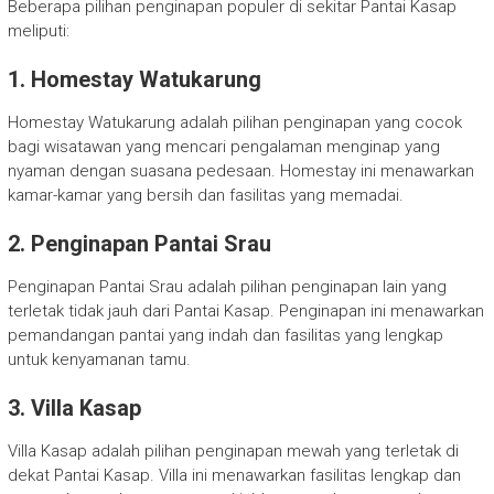
Beberapa pilihan penginapan populer di sekitar Pantai Kasap
meliputi:
1. Homestay Watukarung
Homestay Watukarung adalah pilihan penginapan yang cocok
bagi wisatawan yang mencari pengalaman menginap yang
nyaman dengan suasana pedesaan. Homestay ini menawarkan
kamar-kamar yang bersih dan fasilitas yang memadai.
2. Penginapan Pantai Srau
Penginapan Pantai Srau adalah pilihan penginapan lain yang
terletak tidak jauh dari Pantai Kasap. Penginapan ini menawarkan
pemandangan pantai yang indah dan fasilitas yang lengkap
untuk kenyamanan tamu.
3. Villa Kasap
Villa Kasap adalah pilihan penginapan mewah yang terletak di
dekat Pantai Kasap. Villa ini menawarkan fasilitas lengkap dan