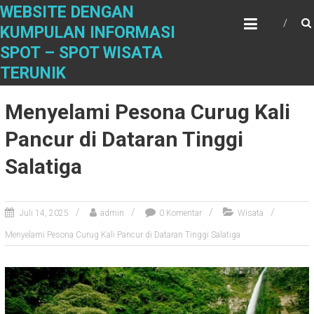
S
WEBSITE DENGAN
k
KUMPULAN INFORMASI
i
SPOT – SPOT WISATA
p
t
TERUNIK
o
c
Menyelami Pesona Curug Kali
o
n
Pancur di Dataran Tinggi
t
Salatiga
e
n
t
Juli 14, 2025
admin
0 Komentar
Wisata
Menyelami Pesona Curug Kali Pancur di Dataran Tinggi Salatiga