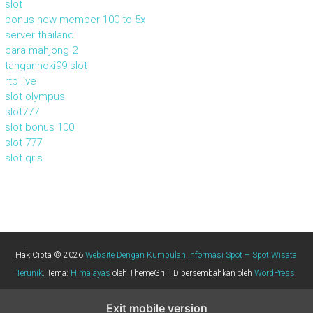
slot
bonus new member 100 to 5x
server thailand
cara mahjong 2
tanganhoki99 slot
rtp live
slot olympus
slot777
slot bonus 100
slot 777
slot qris
Hak Cipta © 2026
Website Dengan Kumpulan Informasi Spot – Spot Wisata
Terunik
. Tema:
Himalayas
oleh ThemeGrill. Dipersembahkan oleh
WordPress
.
Exit mobile version