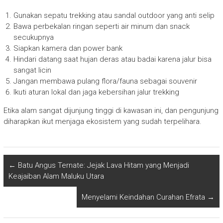
Gunakan sepatu trekking atau sandal outdoor yang anti selip
Bawa perbekalan ringan seperti air minum dan snack
secukupnya
Siapkan kamera dan power bank
Hindari datang saat hujan deras atau badai karena jalur bisa
sangat licin
Jangan membawa pulang flora/fauna sebagai souvenir
Ikuti aturan lokal dan jaga kebersihan jalur trekking
Etika alam sangat dijunjung tinggi di kawasan ini, dan pengunjung
diharapkan ikut menjaga ekosistem yang sudah terpelihara.
←
Batu Angus Ternate: Jejak Lava Hitam yang Menjadi
Keajaiban Alam Maluku Utara
Menyelami Keindahan Curahan Efrata
→