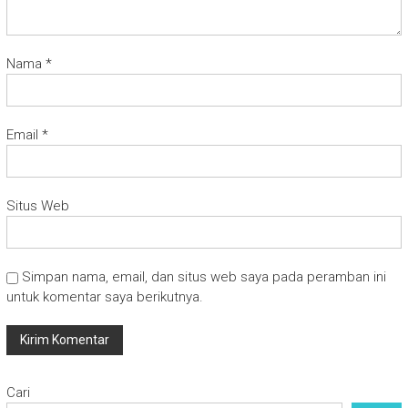
Nama
*
Email
*
Situs Web
Simpan nama, email, dan situs web saya pada peramban ini
untuk komentar saya berikutnya.
Cari