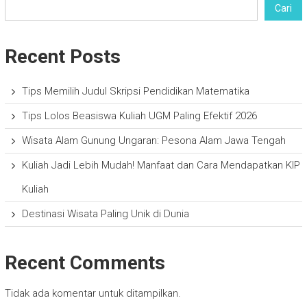
Cari
Recent Posts
Tips Memilih Judul Skripsi Pendidikan Matematika
Tips Lolos Beasiswa Kuliah UGM Paling Efektif 2026
Wisata Alam Gunung Ungaran: Pesona Alam Jawa Tengah
Kuliah Jadi Lebih Mudah! Manfaat dan Cara Mendapatkan KIP
Kuliah
Destinasi Wisata Paling Unik di Dunia
Recent Comments
Tidak ada komentar untuk ditampilkan.