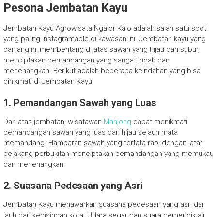
Pesona Jembatan Kayu
Jembatan Kayu Agrowisata Ngalor Kalo adalah salah satu spot
yang paling Instagramable di kawasan ini. Jembatan kayu yang
panjang ini membentang di atas sawah yang hijau dan subur,
menciptakan pemandangan yang sangat indah dan
menenangkan. Berikut adalah beberapa keindahan yang bisa
dinikmati di Jembatan Kayu:
1. Pemandangan Sawah yang Luas
Dari atas jembatan, wisatawan
Mahjong
dapat menikmati
pemandangan sawah yang luas dan hijau sejauh mata
memandang. Hamparan sawah yang tertata rapi dengan latar
belakang perbukitan menciptakan pemandangan yang memukau
dan menenangkan.
2. Suasana Pedesaan yang Asri
Jembatan Kayu menawarkan suasana pedesaan yang asri dan
jauh dari kebisingan kota. Udara segar dan suara gemericik air