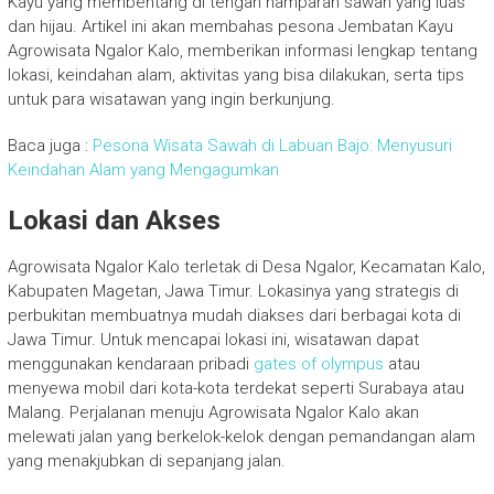
Kayu yang membentang di tengah hamparan sawah yang luas
dan hijau. Artikel ini akan membahas pesona Jembatan Kayu
Agrowisata Ngalor Kalo, memberikan informasi lengkap tentang
lokasi, keindahan alam, aktivitas yang bisa dilakukan, serta tips
untuk para wisatawan yang ingin berkunjung.
Baca juga :
Pesona Wisata Sawah di Labuan Bajo: Menyusuri
Keindahan Alam yang Mengagumkan
Lokasi dan Akses
Agrowisata Ngalor Kalo terletak di Desa Ngalor, Kecamatan Kalo,
Kabupaten Magetan, Jawa Timur. Lokasinya yang strategis di
perbukitan membuatnya mudah diakses dari berbagai kota di
Jawa Timur. Untuk mencapai lokasi ini, wisatawan dapat
menggunakan kendaraan pribadi
gates of olympus
atau
menyewa mobil dari kota-kota terdekat seperti Surabaya atau
Malang. Perjalanan menuju Agrowisata Ngalor Kalo akan
melewati jalan yang berkelok-kelok dengan pemandangan alam
yang menakjubkan di sepanjang jalan.