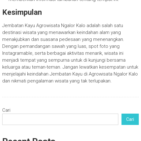
Kesimpulan
Jembatan Kayu Agrowisata Ngalor Kalo adalah salah satu
destinasi wisata yang menawarkan keindahan alam yang
menakjubkan dan suasana pedesaan yang menenangkan.
Dengan pemandangan sawah yang luas, spot foto yang
Instagramable, serta berbagai aktivitas menarik, wisata ini
menjadi tempat yang sempurna untuk di kunjungi bersama
keluarga atau teman-teman. Jangan lewatkan kesempatan untuk
menjelajahi keindahan Jembatan Kayu di Agrowisata Ngalor Kalo
dan nikmati pengalaman wisata yang tak terlupakan.
Cari
Cari