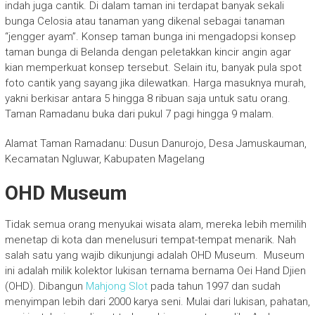
indah juga cantik. Di dalam taman ini terdapat banyak sekali
bunga Celosia atau tanaman yang dikenal sebagai tanaman
“jengger ayam”. Konsep taman bunga ini mengadopsi konsep
taman bunga di Belanda dengan peletakkan kincir angin agar
kian memperkuat konsep tersebut. Selain itu, banyak pula spot
foto cantik yang sayang jika dilewatkan. Harga masuknya murah,
yakni berkisar antara 5 hingga 8 ribuan saja untuk satu orang.
Taman Ramadanu buka dari pukul 7 pagi hingga 9 malam.
Alamat Taman Ramadanu: Dusun Danurojo, Desa Jamuskauman,
Kecamatan Ngluwar, Kabupaten Magelang
OHD Museum
Tidak semua orang menyukai wisata alam, mereka lebih memilih
menetap di kota dan menelusuri tempat-tempat menarik. Nah
salah satu yang wajib dikunjungi adalah OHD Museum. Museum
ini adalah milik kolektor lukisan ternama bernama Oei Hand Djien
(OHD). Dibangun
Mahjong Slot
pada tahun 1997 dan sudah
menyimpan lebih dari 2000 karya seni. Mulai dari lukisan, pahatan,