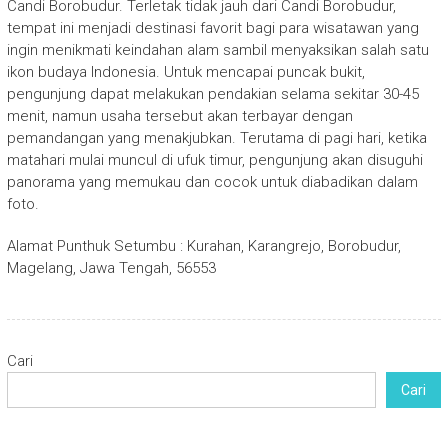
Candi Borobudur. Terletak tidak jauh dari Candi Borobudur,
tempat ini menjadi destinasi favorit bagi para wisatawan yang
ingin menikmati keindahan alam sambil menyaksikan salah satu
ikon budaya Indonesia. Untuk mencapai puncak bukit,
pengunjung dapat melakukan pendakian selama sekitar 30-45
menit, namun usaha tersebut akan terbayar dengan
pemandangan yang menakjubkan. Terutama di pagi hari, ketika
matahari mulai muncul di ufuk timur, pengunjung akan disuguhi
panorama yang memukau dan cocok untuk diabadikan dalam
foto.
Alamat Punthuk Setumbu : Kurahan, Karangrejo, Borobudur,
Magelang, Jawa Tengah, 56553
Cari
Cari