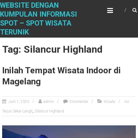
S
WEBSITE DENGAN
k
KUMPULAN INFORMASI
i
SPOT – SPOT WISATA
p
t
TERUNIK
o
c
Tag: Silancur Highland
o
n
t
Inilah Tempat Wisata Indoor di
e
n
Magelang
t
Juni 1, 2025
admin
0 Komentar
Wisata
Air
,
Terjun Sekar Langit
Silancur Highland