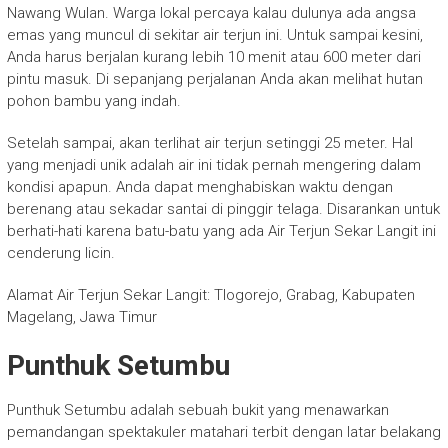
Nawang Wulan. Warga lokal percaya kalau dulunya ada angsa
emas yang muncul di sekitar air terjun ini. Untuk sampai kesini,
Anda harus berjalan kurang lebih 10 menit atau 600 meter dari
pintu masuk. Di sepanjang perjalanan Anda akan melihat hutan
pohon bambu yang indah.
Setelah sampai, akan terlihat air terjun setinggi 25 meter. Hal
yang menjadi unik adalah air ini tidak pernah mengering dalam
kondisi apapun. Anda dapat menghabiskan waktu dengan
berenang atau sekadar santai di pinggir telaga. Disarankan untuk
berhati-hati karena batu-batu yang ada Air Terjun Sekar Langit ini
cenderung licin.
Alamat Air Terjun Sekar Langit: Tlogorejo, Grabag, Kabupaten
Magelang, Jawa Timur
Punthuk Setumbu
Punthuk Setumbu adalah sebuah bukit yang menawarkan
pemandangan spektakuler matahari terbit dengan latar belakang