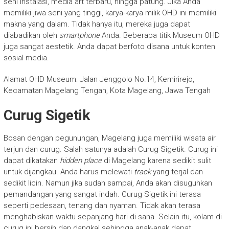
seni instalasi, media art terbaru, hingga patung. Jika Anda
memiliki jiwa seni yang tinggi, karya-karya milik OHD ini memiliki
makna yang dalam. Tidak hanya itu, mereka juga dapat
diabadikan oleh
smartphone
Anda. Beberapa titik Museum OHD
juga sangat aestetik. Anda dapat berfoto disana untuk konten
sosial media.
Alamat OHD Museum: Jalan Jenggolo No.14, Kemirirejo,
Kecamatan Magelang Tengah, Kota Magelang, Jawa Tengah
Curug Sigetik
Bosan dengan pegunungan, Magelang juga memiliki wisata air
terjun dan curug. Salah satunya adalah Curug Sigetik. Curug ini
dapat dikatakan
hidden place
di Magelang karena sedikit sulit
untuk dijangkau. Anda harus melewati
track
yang terjal dan
sedikit licin. Namun jika sudah sampai, Anda akan disuguhkan
pemandangan yang sangat indah. Curug Sigetik ini terasa
seperti pedesaan, tenang dan nyaman. Tidak akan terasa
menghabiskan waktu sepanjang hari di sana. Selain itu, kolam di
curug ini bersih dan dangkal sehingga anak-anak dapat