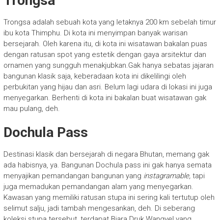
Trongsa
Trongsa adalah sebuah kota yang letaknya 200 km sebelah timur
ibu kota Thimphu. Di kota ini menyimpan banyak warisan
bersejarah. Oleh karena itu, di kota ini wisatawan bakalan puas
dengan ratusan spot yang estetik dengan gaya arsitektur dan
ornamen yang sungguh menakjubkan.Gak hanya sebatas jajaran
bangunan klasik saja, keberadaan kota ini dikelilingi oleh
perbukitan yang hijau dan asri. Belum lagi udara di lokasi ini juga
menyegarkan. Berhenti di kota ini bakalan buat wisatawan gak
mau pulang, deh.
Dochula Pass
Destinasi klasik dan bersejarah di negara Bhutan, memang gak
ada habisnya, ya. Bangunan Dochula pass ini gak hanya semata
menyajikan pemandangan bangunan yang
i
nstagramable,
tapi
juga memadukan pemandangan alam yang menyegarkan.
Kawasan yang memiliki ratusan stupa ini sering kali tertutup oleh
selimut salju, jadi tambah mengesankan, deh. Di seberang
koleksi stupa tersebut, terdapat Biara Druk Wangyel yang