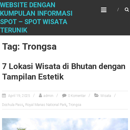
S
WEBSITE DENGAN
k
KUMPULAN INFORMASI
i
SPOT – SPOT WISATA
p
t
TERUNIK
o
c
Tag: Trongsa
o
n
t
7 Lokasi Wisata di Bhutan dengan
e
n
Tampilan Estetik
t
April 19, 2025
admin
0 Komentar
Wisata
,
,
Dochula Pass
Royal Manas National Park
Trongsa